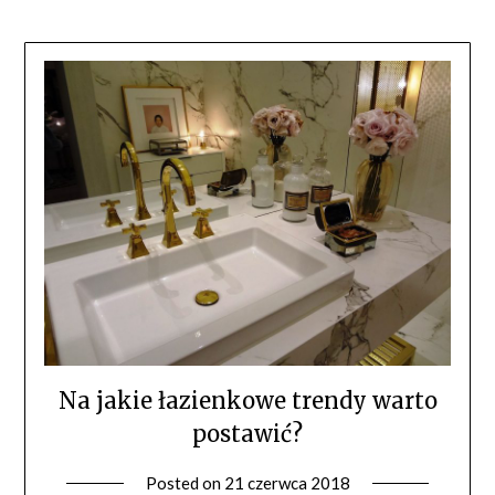
Na jakie łazienkowe trendy warto
postawić?
Posted on
21 czerwca 2018
by