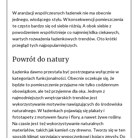
Wanna
czy
W aranżacji współczesnych łazienek nie ma obecnie
Prysznic?
jednego, wiodącego stylu. W konsekwencji pomieszczenia
te często bardzo się od siebie różnią. A obok siebie z
powodzeniem współistnieje co najmniej kilka ciekawych,
wartych rozważenia łazienkowych trendów. Oto krótki
przegląd tych najpopularniejszych.
Powrót do natury
Łazienka dawno przestała być postrzegana wyłącznie w
kategoriach funkcjonalności. Obecnie oczekuje się, że
będzie to pomieszczenie przyjazne nie tylko codziennym
obowiązkom, ale też przyjemne dla oka. Jednym z
najmodniejszych wnętrzarskich trendów jest
wykorzystywanie motywów nawiązujących do środowiska
naturalnego. W łazienkach pojawiają się plakaty i
fototapety z motywem fauny i flory, a nawet żywe rośliny.
Na czasie jest też wykorzystywanie naturalnych
materiałów, takich jak kamień czy drewno. Tworzy się w ten
sposób klimat sprzyjający wypoczynkowi i kojący zmysły. Do