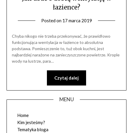
łazience?
Posted on
17 marca 2019
by
Wanna
czy
Chyba nikogo nie trzeba przekonywać, że prawidłowo
Prysznic?
funkcjonująca wentylacja w łazience to absolutna
podstawa. Pomieszczenie to, tuż obok kuchni, jest
najbardziej narażone na zanieczyszczone powietrze. Krople
wody na lustrze, para…
Czytaj dalej
MENU
Home
Kim jesteśmy?
Tematyka bloga